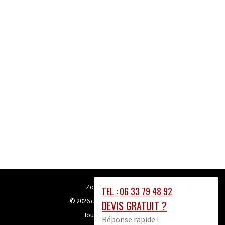
Zone Intervention
TEL : 06 33 79 48 92
© 2026
couvreur-chartres-28.fr
DEVIS GRATUIT ?
Tous droits réservés
Réponse rapide !