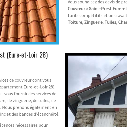
Vous souhaitez des devis de pr
Couvreur
à
Saint-Prest Eure-et
tarifs compétitifs et un travai
Toiture
,
Zinguerie
,
Tuiles
,
Cha
st (Eure-et-Loir 28)
vices de couvreur dont vous
département Eure-et-Loir 28).
 vous fournir des services de
re, de zinguerie, de tuiles, de
té. Nous prenons également en
zinc et des bandes d'étanchéité.
tences nécessaires pour