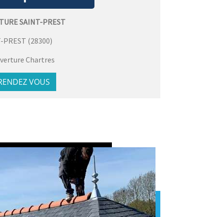
TURE SAINT-PREST
T-PREST
(
28300
)
verture Chartres
 RENDEZ VOUS